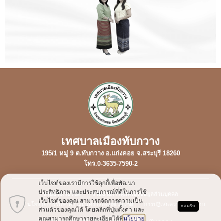
เทศบาลเมืองทับกวาง
195/1 หมู่ 9 ต.ทับกวาง อ.แก่งคอย จ.สระบุรี 18260
โทร.0-3635-7590-2
เว็บไซต์ของเรามีการใช้คุกกี้เพื่อพัฒนา
ประสิทธิภาพ และประสบการณ์ที่ดีในการใช้
นโยบายเว็บไซต์
นโยบายการคุ้มครองข้อมูลส่วนบุคคล
เว็บไซต์ของคุณ สามารถจัดการความเป็น
นโยบายการรักษาความมั่นคงปลอดภัยเว็บไซต์
การปฏิเสธความรับผิดชอบ
ยอมรับ
ส่วนตัวของคุณได้ โดยคลิกที่ปุ่มตั้งค่า และ
คุณสามารถศึกษารายละเอียดได้ที่
นโยบาย