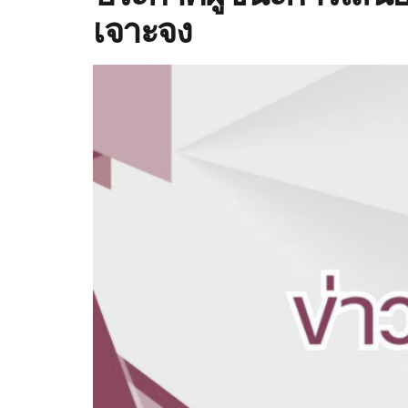
เจาะจง